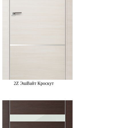
2Z ЭшВайт Кроскут