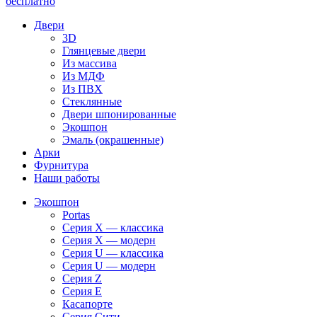
бесплатно
Двери
3D
Глянцевые двери
Из массива
Из МДФ
Из ПВХ
Стеклянные
Двери шпонированные
Экошпон
Эмаль (окрашенные)
Арки
Фурнитура
Наши работы
Экошпон
Portas
Серия X — классика
Серия X — модерн
Серия U — классика
Серия U — модерн
Серия Z
Серия E
Касапорте
Серия Сити