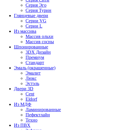
Серия Эго
Серия Турин
Глянцевые двери
Серии VG
Серии L
Из массива
Массив ольхи
Массив сосны
Шпонированные
3DX Дизайн
Премиум
Стандарт
Эмаль (окрашенные)
Эмалит
Люкс
Эстэль
Двери 3D
Cent
Eldorf
Из МДФ
Ламинированные
Пефектлайн
Техно
Из ПВХ