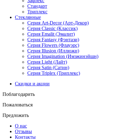
Зафлекс
Стандарт
Триплекс
Стеклянные
Серия Art-Decor (Арт-Декор)
Серия Classic (Классик)
Серия Emalit (Эмалит)
Серия Fantasy (Фэнтази)
Серия Flowers (Флауэрс)
Серия Illusion (Иллюжн)
Серия Imagination (Имэжинэйшн)
Серия Light (Лайт)
Серия Satin (Сатин)
Серия Triplex (Триплекс)
Скидки и акции
Поблагодарить
Пожаловаться
Предложить
О нас
Отзывы
Контакты